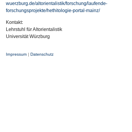
wuerzburg.de/altorientalistik/forschung/laufende-
forschungsprojekte/hethitologie-portal-mainz/
Kontakt:
Lehrstuhl für Altorientalistik
Universität Würzburg
Impressum
|
Datenschutz