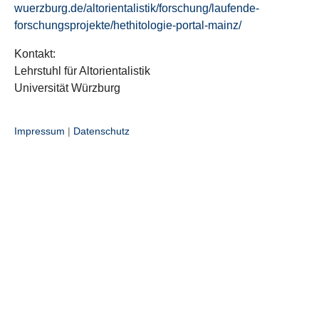
wuerzburg.de/altorientalistik/forschung/laufende-
forschungsprojekte/hethitologie-portal-mainz/
Kontakt:
Lehrstuhl für Altorientalistik
Universität Würzburg
Impressum
|
Datenschutz