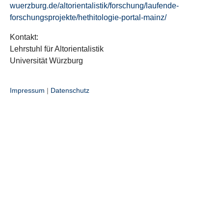
wuerzburg.de/altorientalistik/forschung/laufende-
forschungsprojekte/hethitologie-portal-mainz/
Kontakt:
Lehrstuhl für Altorientalistik
Universität Würzburg
Impressum
|
Datenschutz