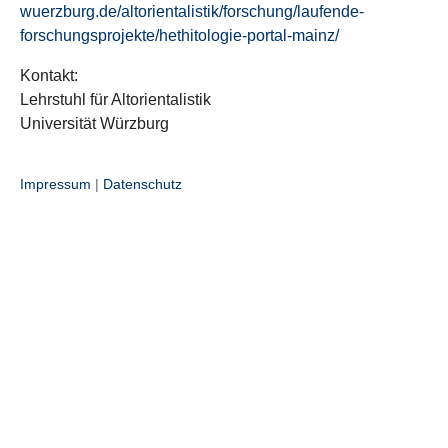
wuerzburg.de/altorientalistik/forschung/laufende-
forschungsprojekte/hethitologie-portal-mainz/
Kontakt:
Lehrstuhl für Altorientalistik
Universität Würzburg
Impressum
|
Datenschutz