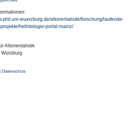
formationen:
w.phil.uni-wuerzburg.de/altorientalistik/forschung/laufende-
projekte/hethitologie-portal-mainz/
ür Altorientalistik
t Würzburg
|
Datenschutz