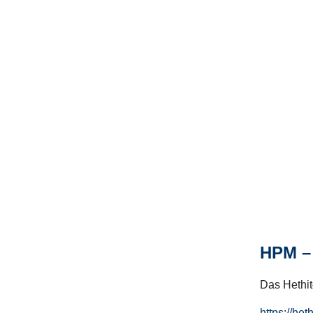
HPM – 
Das Hethito
https://het