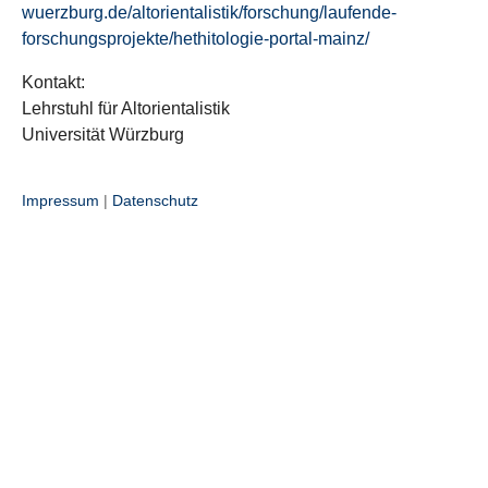
wuerzburg.de/altorientalistik/forschung/laufende-
forschungsprojekte/hethitologie-portal-mainz/
Kontakt:
Lehrstuhl für Altorientalistik
Universität Würzburg
Impressum
|
Datenschutz