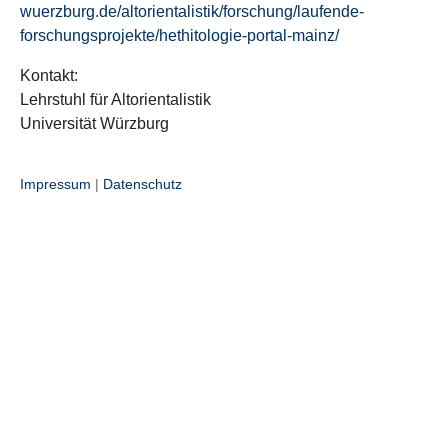
wuerzburg.de/altorientalistik/forschung/laufende-
forschungsprojekte/hethitologie-portal-mainz/
Kontakt:
Lehrstuhl für Altorientalistik
Universität Würzburg
Impressum
|
Datenschutz