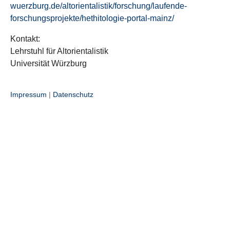
wuerzburg.de/altorientalistik/forschung/laufende-
forschungsprojekte/hethitologie-portal-mainz/
Kontakt:
Lehrstuhl für Altorientalistik
Universität Würzburg
Impressum
|
Datenschutz