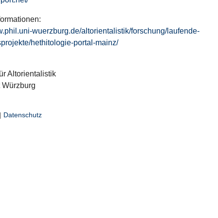
formationen:
w.phil.uni-wuerzburg.de/altorientalistik/forschung/laufende-
projekte/hethitologie-portal-mainz/
ür Altorientalistik
t Würzburg
|
Datenschutz