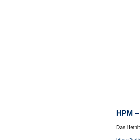
HPM – 
Das Hethito
https://het