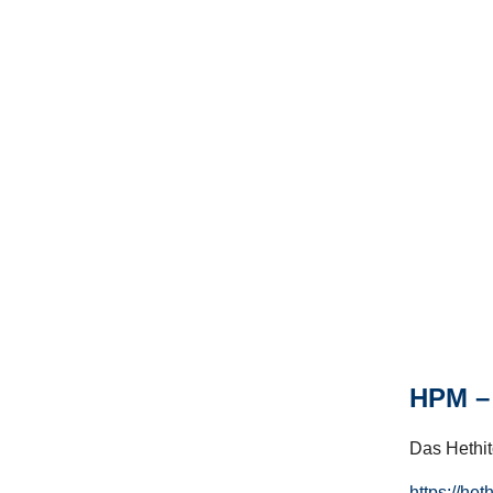
HPM – 
Das Hethito
https://het