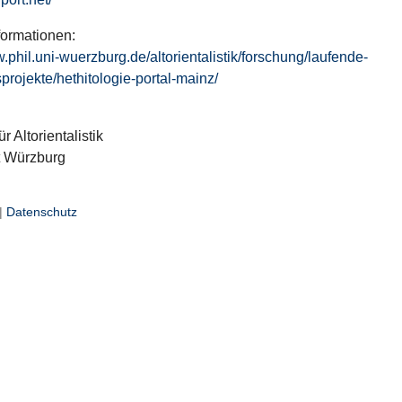
formationen:
w.phil.uni-wuerzburg.de/altorientalistik/forschung/laufende-
projekte/hethitologie-portal-mainz/
ür Altorientalistik
t Würzburg
|
Datenschutz