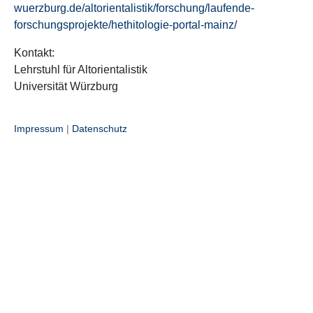
wuerzburg.de/altorientalistik/forschung/laufende-
forschungsprojekte/hethitologie-portal-mainz/
Kontakt:
Lehrstuhl für Altorientalistik
Universität Würzburg
Impressum
|
Datenschutz