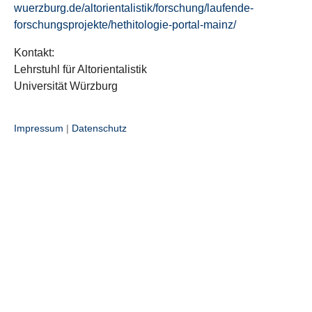
wuerzburg.de/altorientalistik/forschung/laufende-
forschungsprojekte/hethitologie-portal-mainz/
Kontakt:
Lehrstuhl für Altorientalistik
Universität Würzburg
Impressum
|
Datenschutz