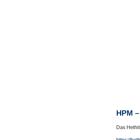
HPM – 
Das Hethito
https://het