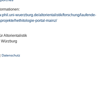
formationen:
w.phil.uni-wuerzburg.de/altorientalistik/forschung/laufende-
projekte/hethitologie-portal-mainz/
ür Altorientalistik
t Würzburg
|
Datenschutz