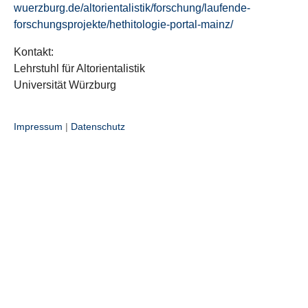
wuerzburg.de/altorientalistik/forschung/laufende-
forschungsprojekte/hethitologie-portal-mainz/
Kontakt:
Lehrstuhl für Altorientalistik
Universität Würzburg
Impressum
|
Datenschutz