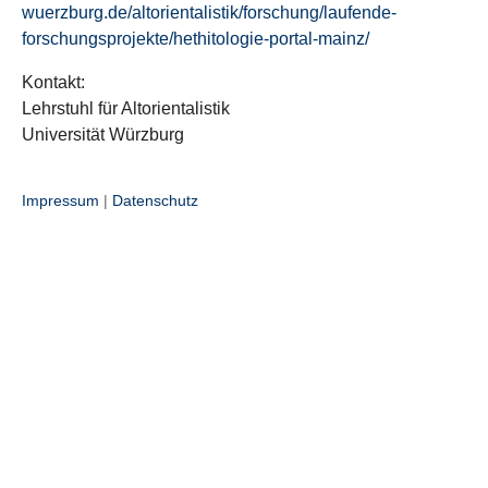
wuerzburg.de/altorientalistik/forschung/laufende-
forschungsprojekte/hethitologie-portal-mainz/
Kontakt:
Lehrstuhl für Altorientalistik
Universität Würzburg
Impressum
|
Datenschutz