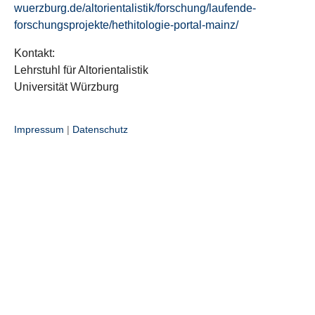
wuerzburg.de/altorientalistik/forschung/laufende-
forschungsprojekte/hethitologie-portal-mainz/
Kontakt:
Lehrstuhl für Altorientalistik
Universität Würzburg
Impressum
|
Datenschutz