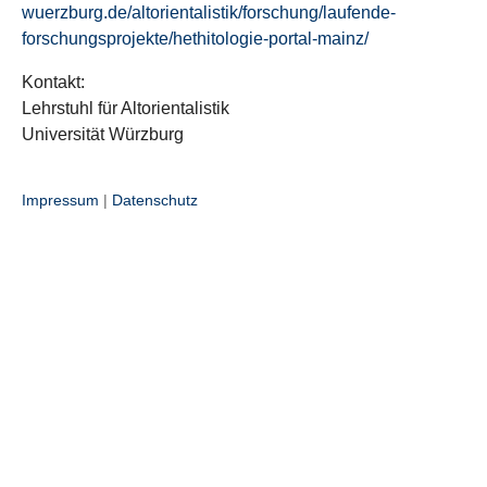
wuerzburg.de/altorientalistik/forschung/laufende-
forschungsprojekte/hethitologie-portal-mainz/
Kontakt:
Lehrstuhl für Altorientalistik
Universität Würzburg
Impressum
|
Datenschutz