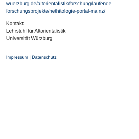
wuerzburg.de/altorientalistik/forschung/laufende-
forschungsprojekte/hethitologie-portal-mainz/
Kontakt:
Lehrstuhl für Altorientalistik
Universität Würzburg
Impressum
|
Datenschutz