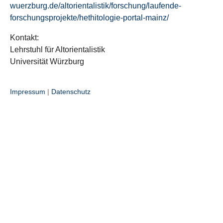
wuerzburg.de/altorientalistik/forschung/laufende-
forschungsprojekte/hethitologie-portal-mainz/
Kontakt:
Lehrstuhl für Altorientalistik
Universität Würzburg
Impressum
|
Datenschutz