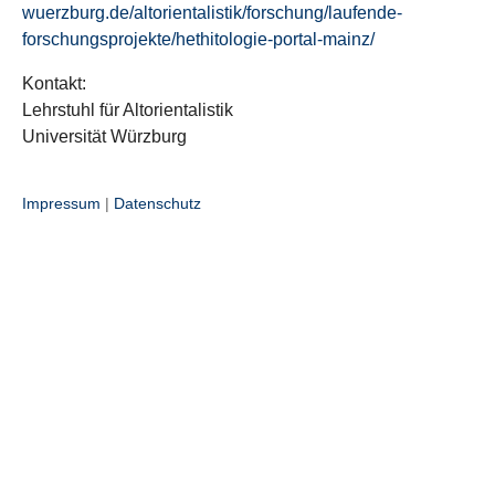
wuerzburg.de/altorientalistik/forschung/laufende-
forschungsprojekte/hethitologie-portal-mainz/
Kontakt:
Lehrstuhl für Altorientalistik
Universität Würzburg
Impressum
|
Datenschutz