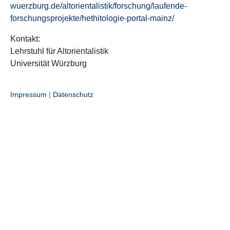
wuerzburg.de/altorientalistik/forschung/laufende-
forschungsprojekte/hethitologie-portal-mainz/
Kontakt:
Lehrstuhl für Altorientalistik
Universität Würzburg
Impressum
|
Datenschutz