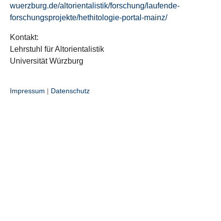
wuerzburg.de/altorientalistik/forschung/laufende-
forschungsprojekte/hethitologie-portal-mainz/
Kontakt:
Lehrstuhl für Altorientalistik
Universität Würzburg
Impressum
|
Datenschutz