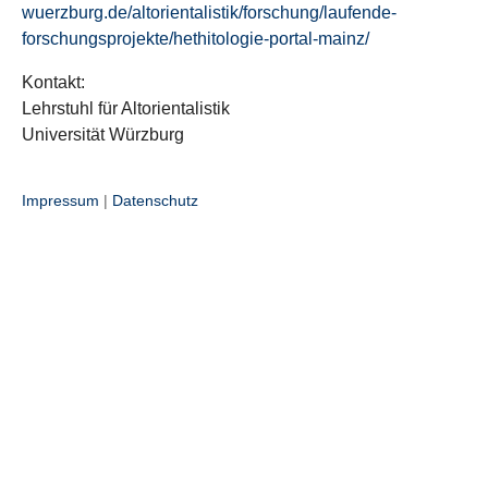
wuerzburg.de/altorientalistik/forschung/laufende-
forschungsprojekte/hethitologie-portal-mainz/
Kontakt:
Lehrstuhl für Altorientalistik
Universität Würzburg
Impressum
|
Datenschutz