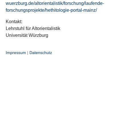
wuerzburg.de/altorientalistik/forschung/laufende-
forschungsprojekte/hethitologie-portal-mainz/
Kontakt:
Lehrstuhl für Altorientalistik
Universität Würzburg
Impressum
|
Datenschutz