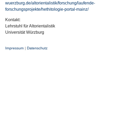
wuerzburg.de/altorientalistik/forschung/laufende-
forschungsprojekte/hethitologie-portal-mainz/
Kontakt:
Lehrstuhl für Altorientalistik
Universität Würzburg
Impressum
|
Datenschutz