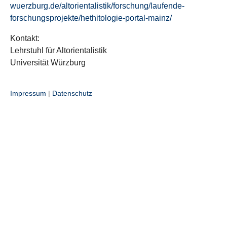
wuerzburg.de/altorientalistik/forschung/laufende-
forschungsprojekte/hethitologie-portal-mainz/
Kontakt:
Lehrstuhl für Altorientalistik
Universität Würzburg
Impressum
|
Datenschutz