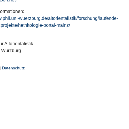
formationen:
w.phil.uni-wuerzburg.de/altorientalistik/forschung/laufende-
projekte/hethitologie-portal-mainz/
ür Altorientalistik
t Würzburg
|
Datenschutz