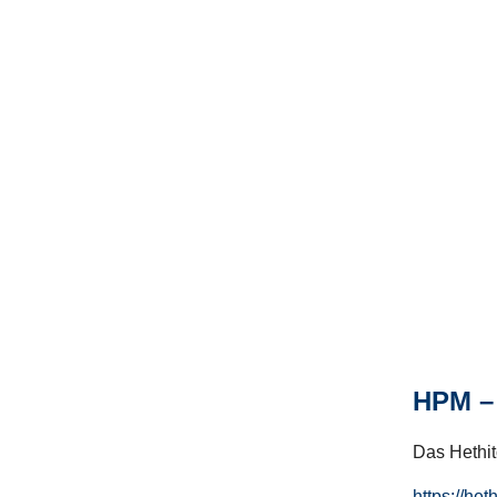
HPM – 
Das Hethito
https://het