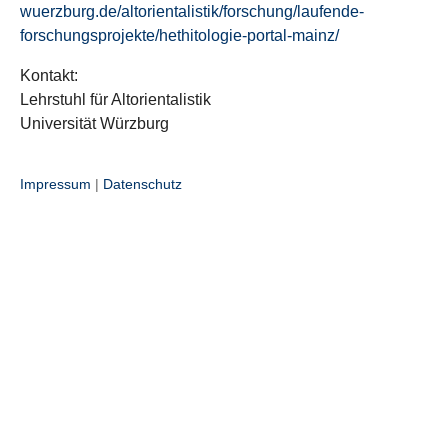
wuerzburg.de/altorientalistik/forschung/laufende-
forschungsprojekte/hethitologie-portal-mainz/
Kontakt:
Lehrstuhl für Altorientalistik
Universität Würzburg
Impressum
|
Datenschutz