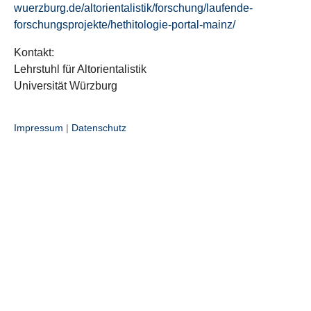
wuerzburg.de/altorientalistik/forschung/laufende-
forschungsprojekte/hethitologie-portal-mainz/
Kontakt:
Lehrstuhl für Altorientalistik
Universität Würzburg
Impressum
|
Datenschutz