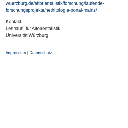
wuerzburg.de/altorientalistik/forschung/laufende-
forschungsprojekte/hethitologie-portal-mainz/
Kontakt:
Lehrstuhl für Altorientalistik
Universität Würzburg
Impressum
|
Datenschutz