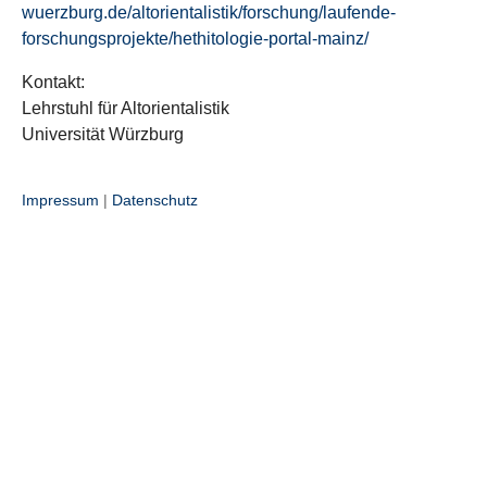
wuerzburg.de/altorientalistik/forschung/laufende-
forschungsprojekte/hethitologie-portal-mainz/
Kontakt:
Lehrstuhl für Altorientalistik
Universität Würzburg
Impressum
|
Datenschutz