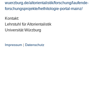
wuerzburg.de/altorientalistik/forschung/laufende-
forschungsprojekte/hethitologie-portal-mainz/
Kontakt:
Lehrstuhl für Altorientalistik
Universität Würzburg
Impressum
|
Datenschutz