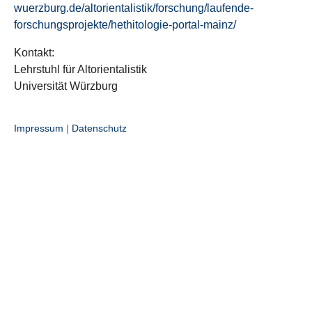
wuerzburg.de/altorientalistik/forschung/laufende-
forschungsprojekte/hethitologie-portal-mainz/
Kontakt:
Lehrstuhl für Altorientalistik
Universität Würzburg
Impressum
|
Datenschutz