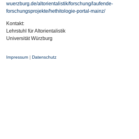
wuerzburg.de/altorientalistik/forschung/laufende-
forschungsprojekte/hethitologie-portal-mainz/
Kontakt:
Lehrstuhl für Altorientalistik
Universität Würzburg
Impressum
|
Datenschutz