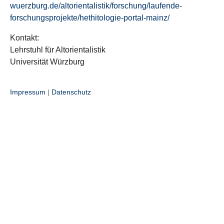
wuerzburg.de/altorientalistik/forschung/laufende-
forschungsprojekte/hethitologie-portal-mainz/
Kontakt:
Lehrstuhl für Altorientalistik
Universität Würzburg
Impressum
|
Datenschutz