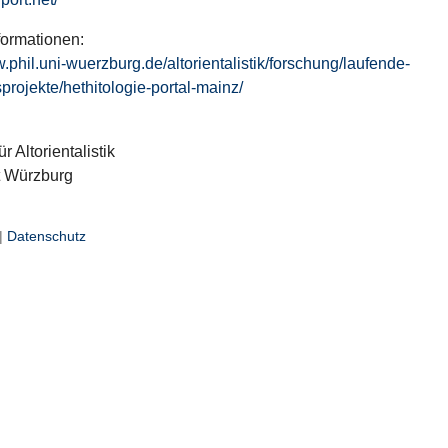
formationen:
w.phil.uni-wuerzburg.de/altorientalistik/forschung/laufende-
projekte/hethitologie-portal-mainz/
ür Altorientalistik
t Würzburg
|
Datenschutz