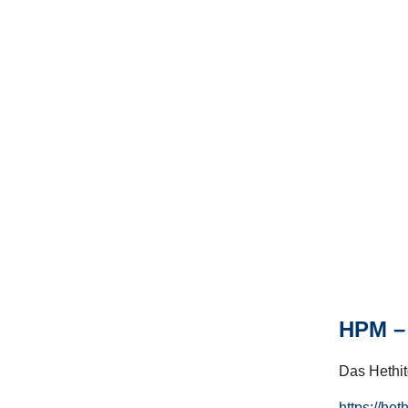
HPM – 
Das Hethito
https://het