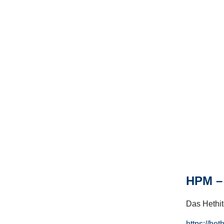
HPM – 
Das Hethito
https://het