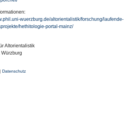
formationen:
w.phil.uni-wuerzburg.de/altorientalistik/forschung/laufende-
projekte/hethitologie-portal-mainz/
ür Altorientalistik
t Würzburg
|
Datenschutz