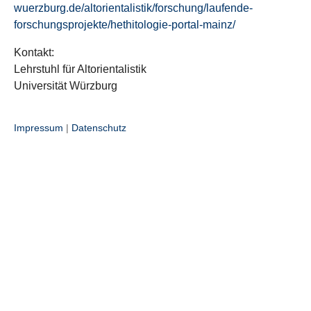
wuerzburg.de/altorientalistik/forschung/laufende-
forschungsprojekte/hethitologie-portal-mainz/
Kontakt:
Lehrstuhl für Altorientalistik
Universität Würzburg
Impressum
|
Datenschutz