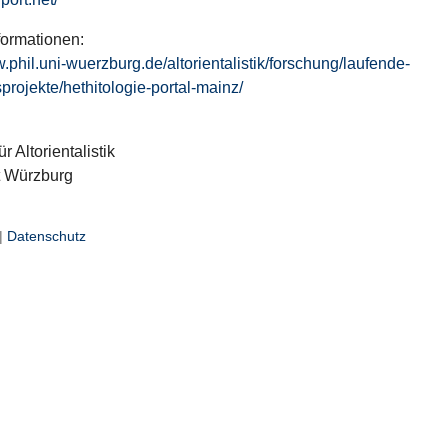
formationen:
w.phil.uni-wuerzburg.de/altorientalistik/forschung/laufende-
projekte/hethitologie-portal-mainz/
ür Altorientalistik
t Würzburg
|
Datenschutz