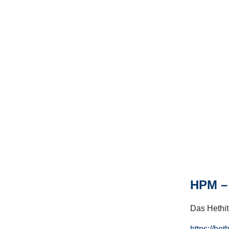
HPM – 
Das Hethito
https://het