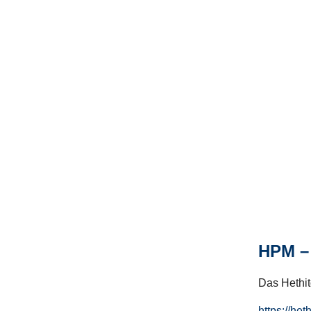
HPM – 
Das Hethito
https://het