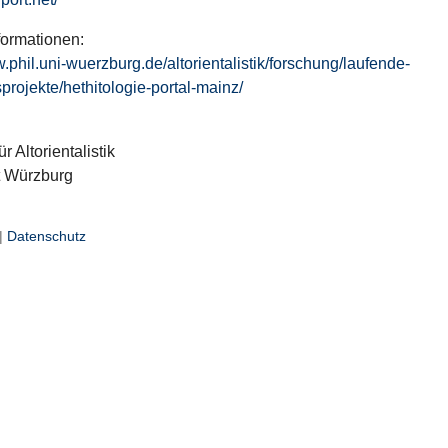
formationen:
w.phil.uni-wuerzburg.de/altorientalistik/forschung/laufende-
projekte/hethitologie-portal-mainz/
ür Altorientalistik
t Würzburg
|
Datenschutz