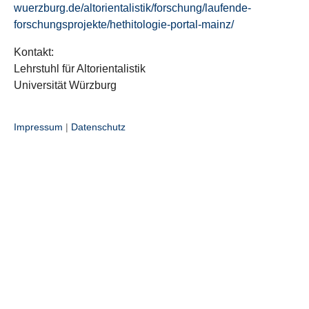
wuerzburg.de/altorientalistik/forschung/laufende-
forschungsprojekte/hethitologie-portal-mainz/
Kontakt:
Lehrstuhl für Altorientalistik
Universität Würzburg
Impressum
|
Datenschutz