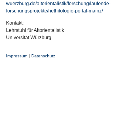
wuerzburg.de/altorientalistik/forschung/laufende-
forschungsprojekte/hethitologie-portal-mainz/
Kontakt:
Lehrstuhl für Altorientalistik
Universität Würzburg
Impressum
|
Datenschutz