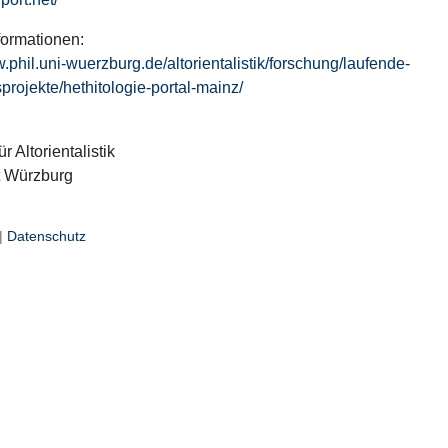
formationen:
w.phil.uni-wuerzburg.de/altorientalistik/forschung/laufende-
projekte/hethitologie-portal-mainz/
ür Altorientalistik
t Würzburg
|
Datenschutz