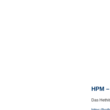
HPM – 
Das Hethito
https://het