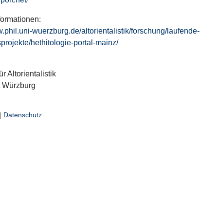
formationen:
w.phil.uni-wuerzburg.de/altorientalistik/forschung/laufende-
projekte/hethitologie-portal-mainz/
ür Altorientalistik
t Würzburg
|
Datenschutz