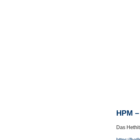
HPM – 
Das Hethito
https://het