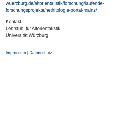
wuerzburg.de/altorientalistik/forschung/laufende-
forschungsprojekte/hethitologie-portal-mainz/
Kontakt:
Lehrstuhl für Altorientalistik
Universität Würzburg
Impressum
|
Datenschutz