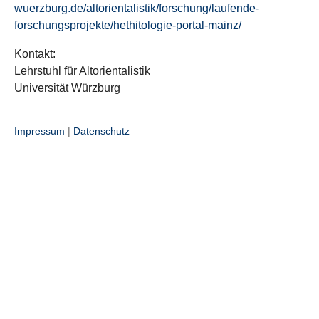
wuerzburg.de/altorientalistik/forschung/laufende-
forschungsprojekte/hethitologie-portal-mainz/
Kontakt:
Lehrstuhl für Altorientalistik
Universität Würzburg
Impressum
|
Datenschutz