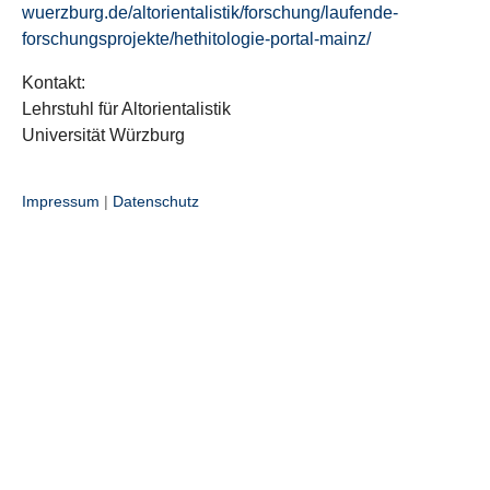
wuerzburg.de/altorientalistik/forschung/laufende-
forschungsprojekte/hethitologie-portal-mainz/
Kontakt:
Lehrstuhl für Altorientalistik
Universität Würzburg
Impressum
|
Datenschutz