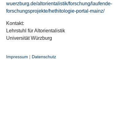
wuerzburg.de/altorientalistik/forschung/laufende-
forschungsprojekte/hethitologie-portal-mainz/
Kontakt:
Lehrstuhl für Altorientalistik
Universität Würzburg
Impressum
|
Datenschutz