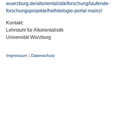
wuerzburg.de/altorientalistik/forschung/laufende-
forschungsprojekte/hethitologie-portal-mainz/
Kontakt:
Lehrstuhl für Altorientalistik
Universität Würzburg
Impressum
|
Datenschutz