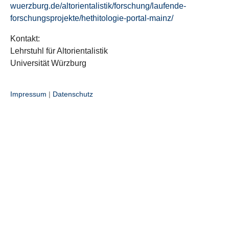
wuerzburg.de/altorientalistik/forschung/laufende-
forschungsprojekte/hethitologie-portal-mainz/
Kontakt:
Lehrstuhl für Altorientalistik
Universität Würzburg
Impressum
|
Datenschutz